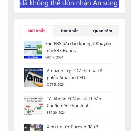
Mới nhất
Hot nhất
Quan tâm
Sàn FBS lừa đảo không ? Khuyến
mãi FBS Bonus
OCT 7, 2024
Amazon là gì ? Cách mua cổ
phiếu Amazon CFD
OCT 5, 2024
Tài khoản ECN vs tài khoản
Chuẩn nên chọn loại...
SEP 20, 2024
Xem tin tức Forex ở đâu ?