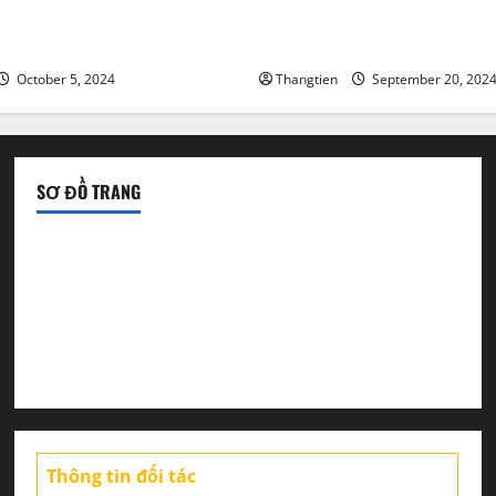
ì ? Cách mua cổ phiếu
Tài khoản ECN vs tài khoản 
D
chọn loại nào?
October 5, 2024
Thangtien
September 20, 202
SƠ ĐỒ TRANG
Tin tức sàn Forex
Chiến lược giao dịch
Tin thị trường
Thông tin đối tác