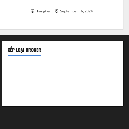
Xem tin tức Forex ở đâu ?
Chuẩn nên
Thangtien
September 16, 2024
4
XẾP LOẠI BROKER
Sàn uy tín
Sàn lừa đảo
Sàn mới