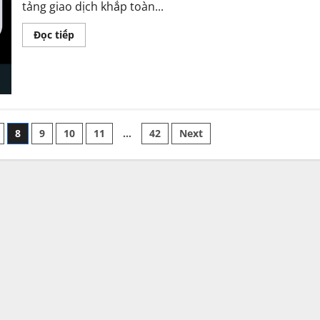
tảng giao dịch khắp toàn...
?
Read
Đọc tiếp
more
about
Sàn
FXChoice
uy
tín
không?
Đánh
giá
8
9
10
11
…
42
Next
ngay