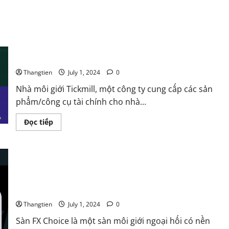
quả
không
?
Tickmill là gì? Có lừa đảo không? Có đáng để đầu tư không
?
Thangtien
July 1, 2024
0
Nhà môi giới Tickmill, một công ty cung cấp các sản
phẩm/công cụ tài chính cho nhà...
Read
Đọc tiếp
more
about
Tickmill
là
gì?
Có
lừa
đảo
không?
Sàn FXChoice uy tín không? Đánh giá ngay
Có
đáng
Thangtien
July 1, 2024
0
để
đầu
Sàn FX Choice là một sàn môi giới ngoại hối có nền
tư
không