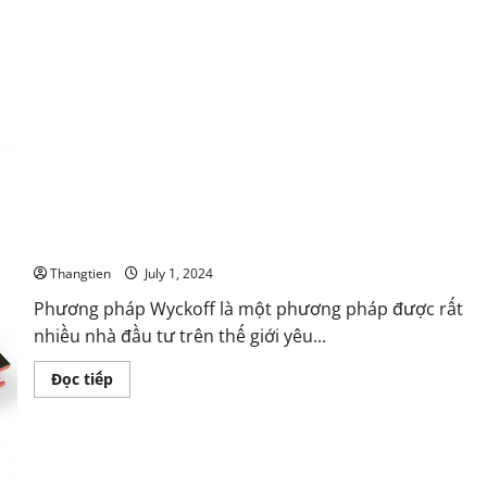
Phương pháp VSA Wyckoff hiệu quả không ?
Thangtien
July 1, 2024
Phương pháp Wyckoff là một phương pháp được rất
nhiều nhà đầu tư trên thế giới yêu...
Read
Đọc tiếp
more
about
Phương
pháp
VSA
Wyckoff
hiệu