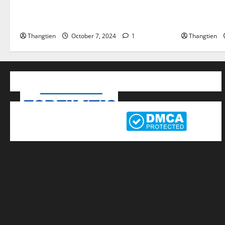
Sàn FBS lừa đảo không ? Khuyến mãi
Amazon là g
FBS Bonus
Amazon CF
Thangtien
October 7, 2024
1
Thangtien