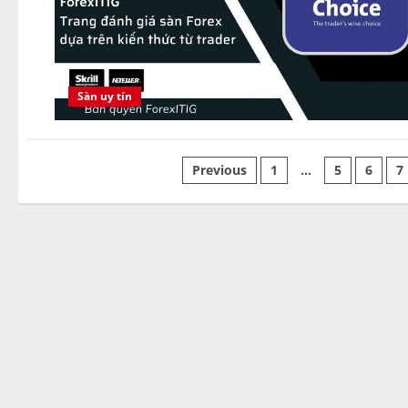
Sàn uy tín
Posts
Previous
1
…
5
6
7
pagination