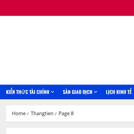
Skip
August 9, 2026
to
content
KIẾN THỨC TÀI CHÍNH
SÀN GIAO DỊCH
LỊCH KINH TẾ
Home
Thangtien
Page 8