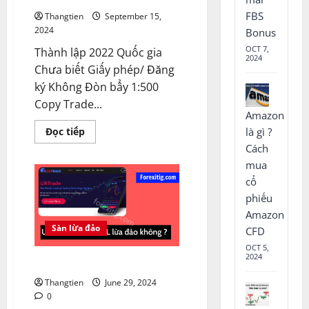
FBS
Thangtien
September 15,
2024
Bonus
OCT 7,
Thành lập 2022 Quốc gia
2024
Chưa biết Giấy phép/ Đăng
ký Không Đòn bẩy 1:500
Copy Trade...
Amazon
Read
Đọc tiếp
là gì ?
more
Cách
about
Sàn
mua
Racforex
lừa
cổ
đảo
phiếu
hay
uy
Amazon
tín
?
Sàn lừa đảo
CFD
OCT 5,
2024
UK Trade Global lừa đảo không?
Thangtien
June 29, 2024
0