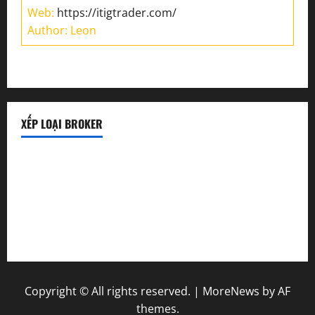
Web:
https://itigtrader.com/
Author: Leon
XẾP LOẠI BROKER
Sàn uy tín
Sàn lừa đảo
Sàn mới
Copyright © All rights reserved.
|
MoreNews
by AF
themes.