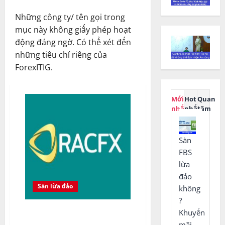
Những công ty/ tên gọi trong
mục này không giấy phép hoạt
động đáng ngờ. Có thể xét đến
những tiêu chí riêng của
ForexITIG.
Mới
Hot
Quan
nhất
nhất
tâm
Sàn
FBS
lừa
đảo
Sàn lừa đảo
không
?
Sàn Racforex lừa đảo hay uy tín
Khuyến
?
mãi