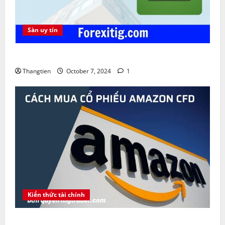
Sàn uy tín
Sàn FBS lừa đảo không ? Khuyến mãi FBS Bonus
Thangtien
October 7, 2024
1
Kiến thức tài chính
Amazon là gì ? Cách mua cổ phiếu Amazon CFD