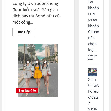
Tài
Công ty UKTrader không
khoản
được kiểm soát Sàn giao
ECN
dịch này thuộc sở hữu của
vs tài
một công...
khoản
Chuẩn
Read
Đọc tiếp
more
nên
about
UK
chọn
Trade
Global
loại...
lừa
SEP 20,
đảo
2024
không?
Xem
tin tức
Sàn lừa đảo
Forex
ở đâu
?
Cảnh giác lừa đảo DENINEX,
POCINEX, REMITEX hút máu nhà
SEP 16,