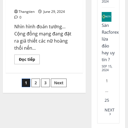
2024
đầu tư
Thangtien
June 29, 2024
0
Sàn
Nhìn hình đoán tướng…
Racforex
Cộng đồng mạng đang đặt
lừa
ra giả thiết các nữ hoàng
đảo
thổi nến...
hay uy
Read
Đọc tiếp
tín ?
more
SEP 15,
about
2024
Cảnh
giác
lừa
Posts
1
1
2
3
Next
đảo
DENINEX,
…
POCINEX,
pagination
REMITEX
hút
25
máu
nhà
NEXT
đầu
tư