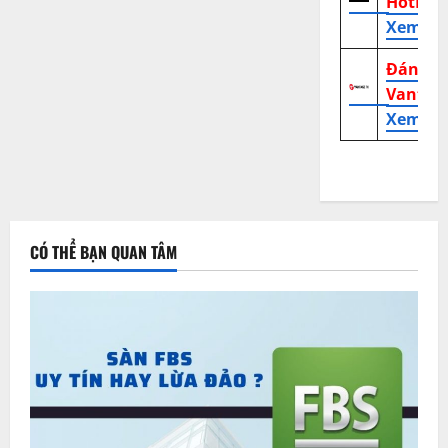
HotFor
Xem tr
Đánh g
Vantag
Xem tr
CÓ THỂ BẠN QUAN TÂM