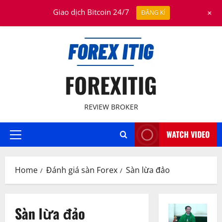
Skip
August 7, 2026
+
Giao dịch Bitcoin 24/7
ĐĂNG KÍ
to
content
FOREXITIG
REVIEW BROKER
WATCH VIDEO
Primary
Menu
Home
Đánh giá sàn Forex
Sàn lừa đảo
Sàn lừa đảo