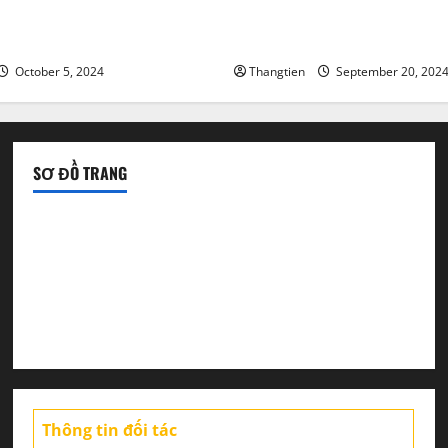
ì ? Cách mua cổ phiếu
Tài khoản ECN vs tài khoản 
D
chọn loại nào?
October 5, 2024
Thangtien
September 20, 202
SƠ ĐỒ TRANG
Tin tức sàn Forex
Chiến lược giao dịch
Tin thị trường
Thông tin đối tác