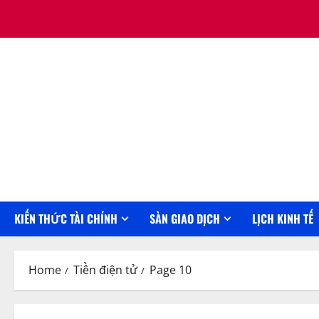
Skip
August 8, 2026
to
content
KIẾN THỨC TÀI CHÍNH
SÀN GIAO DỊCH
LỊCH KINH TẾ
Home
Tiền điện tử
Page 10