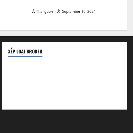
Xem tin tức Forex ở đâu ?
Chuẩn nên
Thangtien
September 16, 2024
4
XẾP LOẠI BROKER
Sàn uy tín
Sàn lừa đảo
Sàn mới