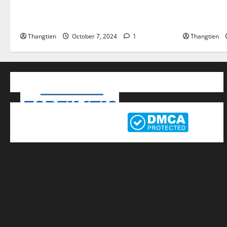
Sàn FBS lừa đảo không ? Khuyến mãi
Amazon là g
FBS Bonus
Amazon CF
Thangtien
October 7, 2024
1
Thangtien