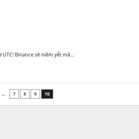
/2021
 UTC! Binance sẽ niêm yết mã...
…
7
8
9
10
n