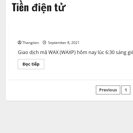
Tiền điện tử
Tiền điện tử
Mã WAX (WAXP): Binance thông báo niêm yết vào ngày 24/8
Thangtien
September 8, 2021
Giao dịch mã WAX (WAXP) hôm nay lúc 6:30 sáng giờ
Read
Đọc tiếp
more
about
Mã
WAX
(WAXP):
Posts
Binance
Previous
1
thông
báo
paginatio
niêm
yết
vào
ngày
24/8/2021