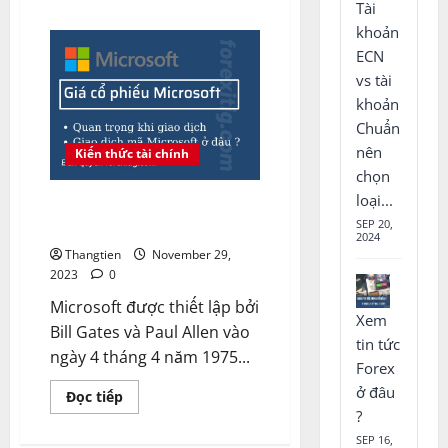
Tài
about
INFINOX
khoản
Capital
lừa
ECN
đảo
vs tài
không?
Review
khoản
Infinox
Capital
Chuẩn
nên
Kiến thức tài chính
chọn
loại...
Giá cổ phiếu Microsoft ? Giao
dịch MFST ở đâu
SEP 20,
2024
Thangtien
November 29,
2023
0
Microsoft được thiết lập bởi
Xem
Bill Gates và Paul Allen vào
tin tức
ngày 4 tháng 4 năm 1975...
Forex
ở đâu
Read
Đọc tiếp
more
?
about
Giá
SEP 16,