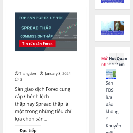
Tin tức sàn Forex
Top sàn Forex uy tín có Spread
Mới
Hot
Quan
nhất
nhất
tâm
và Commission thấp nhất
Thangtien
January 3, 2024
3
Sàn
Sàn giao dịch Forex cung
FBS
cấp Chênh lệch
lừa
thấp hay Spread thấp là
đảo
một trong những tiêu chí
không
?
lựa chọn sàn...
Khuyến
Read
Đọc tiếp
mãi