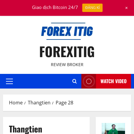
Skip
August 9, 2026
+
Giao dịch Bitcoin 24/7
ĐĂNG KÍ
to
content
FOREXITIG
REVIEW BROKER
WATCH VIDEO
Primary
Menu
Home
Thangtien
Page 28
Thangtien