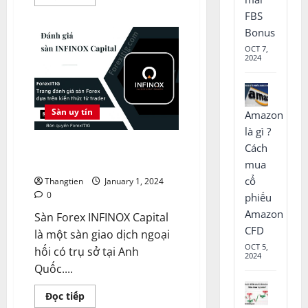
more
about
FBS
Top
Bonus
sàn
Forex
OCT 7,
uy
2024
tín
có
Spread
và
Commission
thấp
Sàn uy tín
Amazon
nhất
là gì ?
INFINOX Capital lừa đảo không?
Cách
Review Infinox Capital
mua
cổ
Thangtien
January 1, 2024
0
phiếu
Amazon
Sàn Forex INFINOX Capital
CFD
là một sàn giao dịch ngoại
OCT 5,
hối có trụ sở tại Anh
2024
Quốc....
Read
Đọc tiếp
more