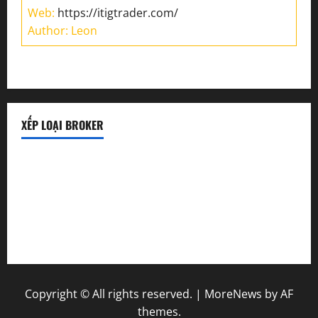
Web:
https://itigtrader.com/
Author: Leon
XẾP LOẠI BROKER
Sàn uy tín
Sàn lừa đảo
Sàn mới
Copyright © All rights reserved.
|
MoreNews
by AF
themes.