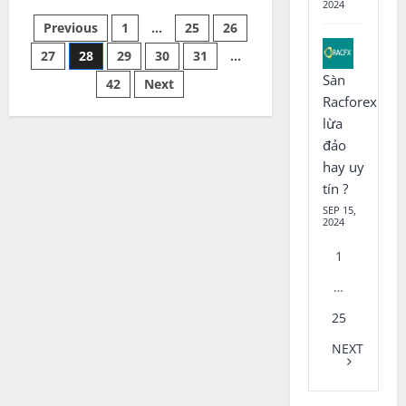
cổ
2024
phiếu
Posts
Previous
1
…
25
26
Microsoft
?
Giao
27
28
29
30
31
…
pagination
dịch
MFST
Sàn
42
Next
ở
Racforex
đâu
lừa
đảo
hay uy
tín ?
SEP 15,
2024
1
…
25
NEXT