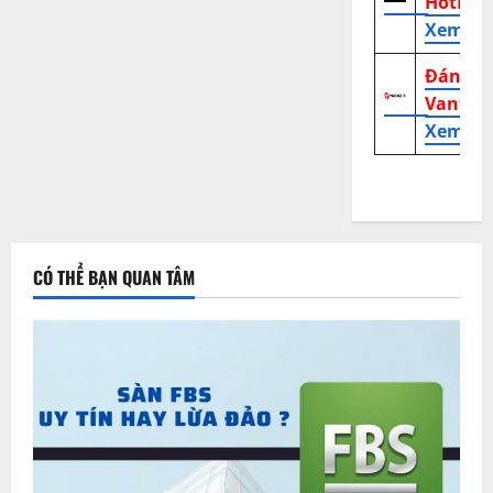
HotFor
Xem tr
Đánh g
Vantag
Xem tr
CÓ THỂ BẠN QUAN TÂM