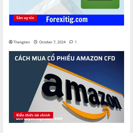
Sàn uy tín
Sàn FBS lừa đảo không ? Khuyến mãi FBS Bonus
Thangtien
October 7, 2024
1
Kiến thức tài chính
Amazon là gì ? Cách mua cổ phiếu Amazon CFD