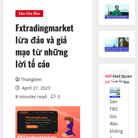
Sàn lừa đảo
Fxtradingmarket
lừa đảo và giả
mạo từ những
lời tố cáo
Mới
Hot
Quan
Thangtien
nhất
nhất
tâm
April 27, 2023
8 minutes read
0
Sàn
FBS
lừa
đảo
không