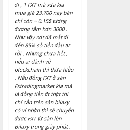
ơi , 1 FXT mà xưa kia
mua giá 23.700 nay bán
chỉ còn ~ 0.15$ tương
đương tầm hơn 3000 .
Như vậy nđt đã mất đi
đến 85% số tiền đầu tư
rồi . Nhưng chưa hết ,
nếu ai dành về
blockchain thì thừa hiểu
. Nếu đồng FXT ở sàn
Fxtradingmarket kia mà
là đồng tiền đt thật thì
chỉ cần trên sàn bilaxy
có ví nhận thì sẽ chuyển
được FXT từ sàn lên
Bilaxy trong giây phút .