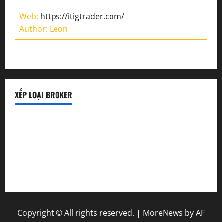
Web:
https://itigtrader.com/
Author: Leon
XẾP LOẠI BROKER
Sàn uy tín
Sàn lừa đảo
Sàn mới
Copyright © All rights reserved.
|
MoreNews
by AF