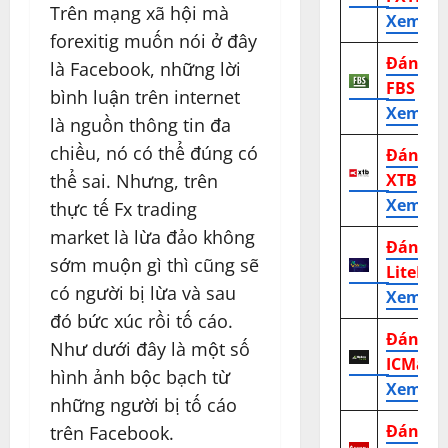
Trên mạng xã hội mà
Xem tr
forexitig muốn nói ở đây
Đánh g
là Facebook, những lời
FBS
bình luận trên internet
Xem tr
là nguồn thông tin đa
chiều, nó có thể đúng có
Đánh g
thể sai. Nhưng, trên
XTB
Xem tr
thực tế Fx trading
market là lừa đảo không
Đánh g
sớm muộn gì thì cũng sẽ
LiteFor
có người bị lừa và sau
Xem tr
đó bức xúc rồi tố cáo.
Đánh g
Như dưới đây là một số
ICMark
hình ảnh bộc bạch từ
Xem tr
những người bị tố cáo
Đánh g
trên Facebook.