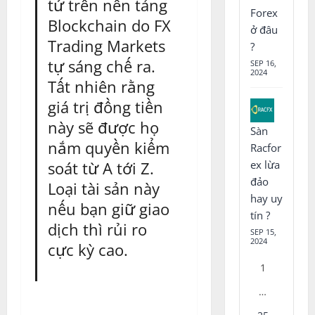
tử trên nền tảng
Forex
Blockchain do FX
ở đâu
Trading Markets
?
tự sáng chế ra.
SEP 16,
2024
Tất nhiên rằng
giá trị đồng tiền
này sẽ được họ
Sàn
nắm quyền kiểm
Racfor
soát từ A tới Z.
ex lừa
đảo
Loại tài sản này
hay uy
nếu bạn giữ giao
tín ?
dịch thì rủi ro
SEP 15,
2024
cực kỳ cao.
1
…