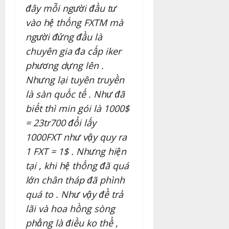
đây mỗi người đầu tư
vào hệ thống FXTM mà
người đứng đầu là
chuyên gia đa cấp iker
phương dựng lên .
Nhưng lại tuyên truyền
là sàn quốc tế . Như đã
biết thì min gói là 1000$
= 23tr700 đổi lấy
1000FXT như vậy quy ra
1 FXT = 1$ . Nhưng hiện
tại , khi hệ thống đã quá
lớn chân tháp đã phình
quá to . Như vậy để trả
lãi và hoa hồng sòng
phẳng là điều ko thể ,