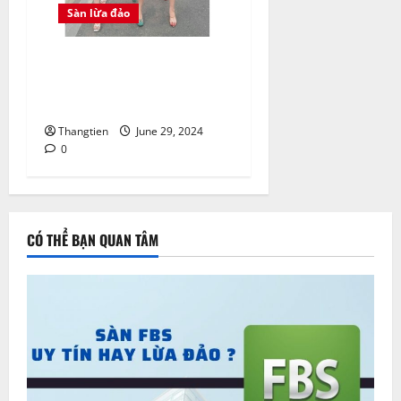
Sàn lừa đảo
Cảnh giác lừa đảo DENINEX,
POCINEX, REMITEX hút máu
nhà đầu tư
Thangtien
June 29, 2024
0
CÓ THỂ BẠN QUAN TÂM