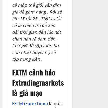
cá mập thế giới vẫn dìm
giá để gom hàng . Rồi sẽ
lên 1$ rồi 2$ . Thật ra tất
cả là chiêu trò để kéo
dài thời gian đến lúc nđt
chán nản rã đám dần .
Chứ giờ để sập luôn họ
còn nhiệt huyết họ sẽ
tập trung kiện .
FXTM cảnh báo
Fxtradingmarkets
là giả mạo
FXTM (ForexTime)
là một