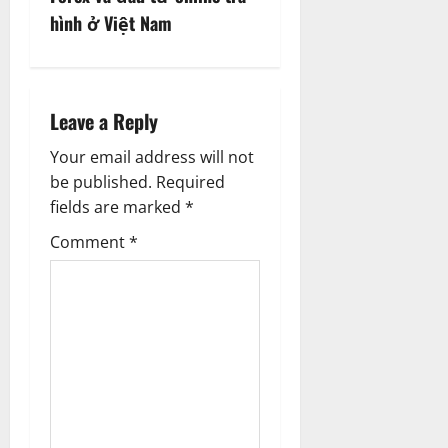
n
hình ở Việt Nam
a
v
i
Leave a Reply
g
Your email address will not
be published.
Required
a
fields are marked
*
t
Comment
*
i
o
n