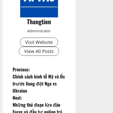
Thangtien
Administrator
Visit Website
View All Posts
P
Previous:
Chính sách kinh tế Mỹ và Úc
o
trước Xung đột Nga vs
s
Ukraine
Next:
t
Những thủ đoạn lừa đảo
Forex và đầu tư online trá