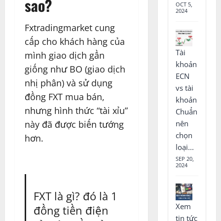
sao?
OCT 5,
2024
Fxtradingmarket cung
cấp cho khách hàng của
Tài
mình giao dịch gần
khoản
giống như BO (giao dịch
ECN
nhị phân) và sử dụng
vs tài
đồng FXT mua bán,
khoản
nhưng hình thức “tài xỉu”
Chuẩn
nên
này đã được biến tướng
chọn
hơn.
loại...
SEP 20,
2024
FXT là gì? đó là 1
Xem
đồng tiền điện
tin tức