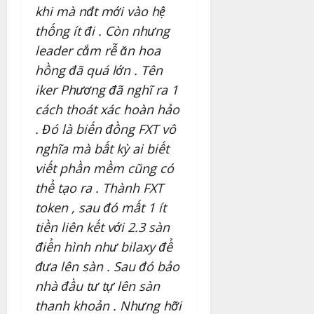
khi mà nđt mới vào hệ
thống ít đi . Còn nhưng
leader cắm rễ ăn hoa
hồng đã quá lớn . Tên
iker Phương đã nghĩ ra 1
cách thoát xác hoàn hảo
. Đó là biến đồng FXT vô
nghĩa mà bất kỳ ai biết
viết phần mềm cũng có
thể tạo ra . Thành FXT
token , sau đó mất 1 ít
tiền liên kết với 2.3 sàn
điển hình như bilaxy để
đưa lên sàn . Sau đó bảo
nhà đầu tư tự lên sàn
thanh khoản . Nhưng hỡi