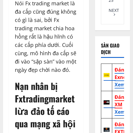
25
Nói Fx trading market là
NEXT
đa cấp cũng đúng không
có gì là sai, bởi Fx
trading market chia hoa
hồng rất là hậu hĩnh có
các cấp phía dưới. Cuối
SÀN GIAO
DỊCH
cùng, mô hình đa cấp sẽ
đi vào “sập sàn” vào một
ngày đẹp chời nào đó.
Đánh g
Exness
Nạn nhân bị
Xem tr
Fxtradingmarket
Đánh g
XM
lừa đảo tố cáo
Xem tr
qua mạng xã hội
Đánh g
FXTM