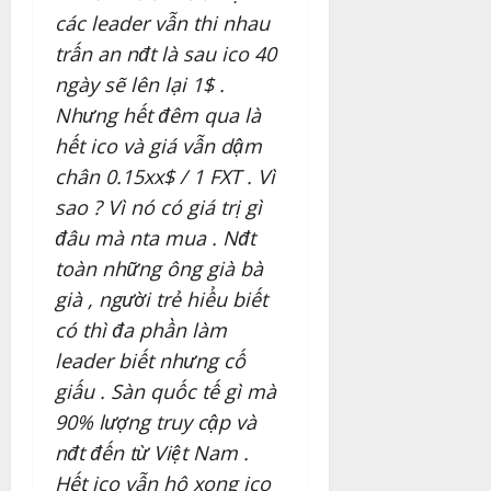
các leader vẫn thi nhau
trấn an nđt là sau ico 40
ngày sẽ lên lại 1$ .
Nhưng hết đêm qua là
hết ico và giá vẫn dậm
chân 0.15xx$ / 1 FXT . Vì
sao ? Vì nó có giá trị gì
đâu mà nta mua . Nđt
toàn những ông già bà
già , người trẻ hiểu biết
có thì đa phần làm
leader biết nhưng cố
giấu . Sàn quốc tế gì mà
90% lượng truy cập và
nđt đến từ Việt Nam .
Hết ico vẫn hô xong ico