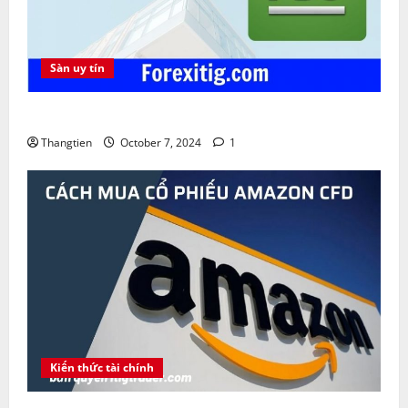
Sàn uy tín
Sàn FBS lừa đảo không ? Khuyến mãi FBS Bonus
Thangtien
October 7, 2024
1
Kiến thức tài chính