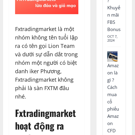
?
Khuyế
n mãi
FBS
Fxtradingmarket là một
Bonus
nhóm không tên tuổi lập
OCT 7,
2024
ra có tên gọi Lion Team
và dưới sự dẫn dắt trong
nhóm một người có biệt
Amaz
danh iker Phương,
on là
Fxtradingmarket không
gì ?
Cách
phải là sàn FXTM đâu
mua
nhé.
cổ
phiếu
Fxtradingmarket
Amaz
hoạt động ra
on
CFD