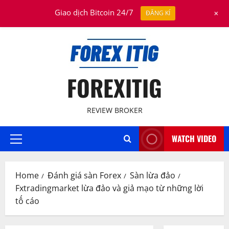
Skip
August 9, 2026
+
Giao dịch Bitcoin 24/7
ĐĂNG KÍ
to
content
FOREXITIG
REVIEW BROKER
WATCH VIDEO
Primary
Menu
Home
Đánh giá sàn Forex
Sàn lừa đảo
Fxtradingmarket lừa đảo và giả mạo từ những lời
tố cáo