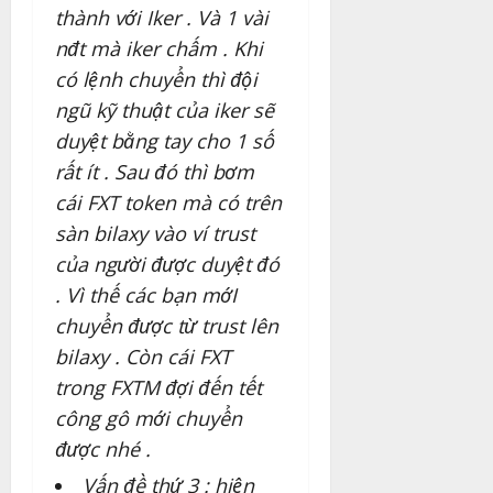
thành với Iker . Và 1 vài
nđt mà iker chấm . Khi
có lệnh chuyển thì đội
ngũ kỹ thuật của iker sẽ
duyệt bằng tay cho 1 số
rất ít . Sau đó thì bơm
cái FXT token mà có trên
sàn bilaxy vào ví trust
của người được duyệt đó
. Vì thế các bạn mớI
chuyển được từ trust lên
bilaxy . Còn cái FXT
trong FXTM đợi đến tết
công gô mới chuyển
được nhé .
Vấn đề thứ 3 : hiện