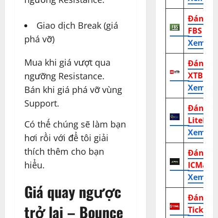
Đánh g
Giao dịch Break (giá
FBS
phá vỡ)
Xem tr
Mua khi giá vượt qua
Đánh g
XTB
ngưỡng Resistance.
Xem tr
Bán khi giá phá vỡ vùng
Support.
Đánh g
LiteFor
Có thế chúng sẽ làm bạn
Xem tr
hơi rồi với để tôi giải
thích thêm cho bạn
Đánh g
hiểu.
ICMark
Xem tr
Giá quay ngược
Đánh g
trở lại – Bounce
TickMill