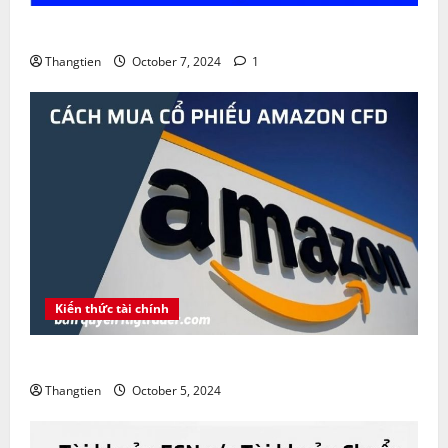
Sàn FBS lừa đảo không ? Khuyến mãi FBS Bonus
Thangtien
October 7, 2024
1
Kiến thức tài chính
Amazon là gì ? Cách mua cổ phiếu Amazon CFD
Thangtien
October 5, 2024