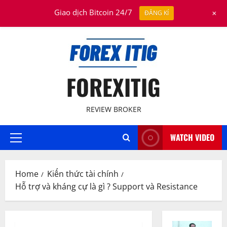
Skip
August 7, 2026
+
Giao dịch Bitcoin 24/7
ĐĂNG KÍ
to
content
FOREXITIG
REVIEW BROKER
WATCH VIDEO
Primary
Menu
Home
Kiến thức tài chính
Hỗ trợ và kháng cự là gì ? Support và Resistance