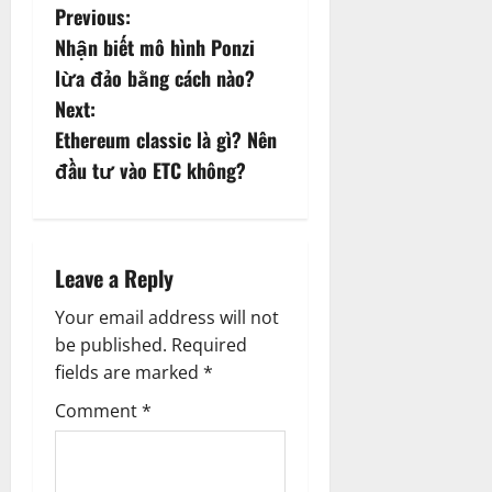
P
Previous:
Nhận biết mô hình Ponzi
o
lừa đảo bằng cách nào?
s
Next:
Ethereum classic là gì? Nên
t
đầu tư vào ETC không?
n
a
Leave a Reply
v
Your email address will not
i
be published.
Required
fields are marked
*
g
Comment
*
a
t