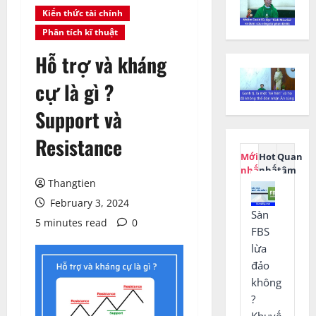
Kiến thức tài chính
Phân tích kĩ thuật
Hỗ trợ và kháng
cự là gì ?
Support và
Resistance
Mới
Hot
Quan
nhất
nhất
tâm
Thangtien
February 3, 2024
Sàn
5 minutes read
0
FBS
lừa
đảo
không
?
Khuyế