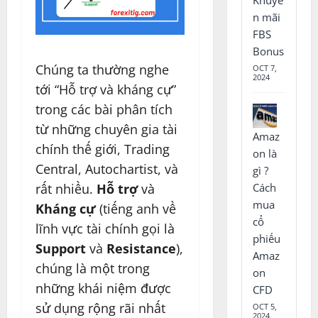
n mãi
FBS
Bonus
Chúng ta thường nghe
OCT 7,
2024
tới “Hỗ trợ và kháng cự”
trong các bài phân tích
từ những chuyên gia tài
Amaz
chính thế giới, Trading
on là
Central, Autochartist, và
gì ?
rất nhiều.
Hỗ trợ
và
Cách
mua
Kháng cự
(tiếng anh về
cổ
lĩnh vực tài chính gọi là
phiếu
Support
và
Resistance
),
Amaz
chúng là một trong
on
những khái niệm được
CFD
sử dụng rộng rãi nhất
OCT 5,
2024