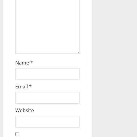
i
o
n
Name
*
Email
*
Website