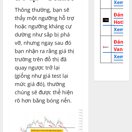
Xem tr
Thông thường, bạn sẽ
Đánh g
thấy một ngưỡng hỗ trợ
HotFor
hoặc ngưỡng kháng cự
Xem tr
dường như sắp bị phá
Đánh g
vỡ, nhưng ngay sau đó
Vantag
bạn nhận ra rằng giá thị
Xem tr
trường trên đồ thị đã
quay ngược trở lại
(giống như giá test lại
mức giá đó), thường
chúng sẽ được thể hiện
rõ hơn bằng bóng nến.