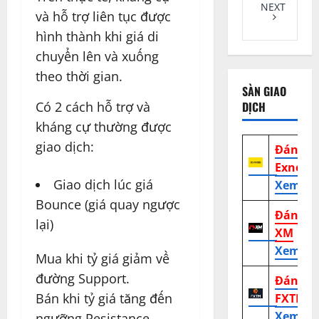
NEXT
và hỗ trợ liên tục được
hình thành khi giá di
chuyển lên và xuống
theo thời gian.
SÀN GIAO
DỊCH
Có 2 cách hỗ trợ và
kháng cự thường được
giao dịch:
Đánh g
Exness
Giao dịch lúc giá
Xem tr
Bounce (giá quay ngược
Đánh g
lại)
XM
Xem tr
Mua khi tỷ giá giảm về
đường Support.
Đánh g
Bán khi tỷ giá tăng đến
FXTM
Xem tr
ngưỡng Resistance.