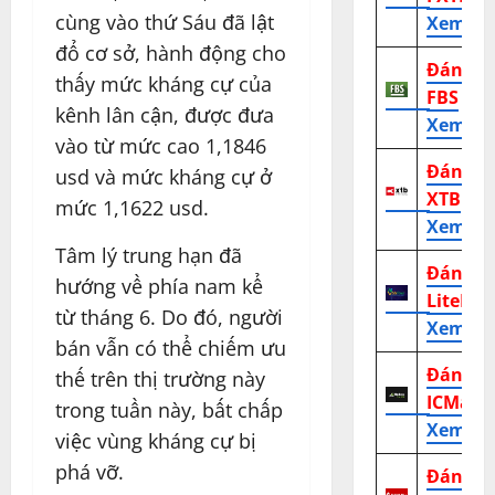
cùng vào thứ Sáu đã lật
Xem tr
đổ cơ sở, hành động cho
Đánh g
thấy mức kháng cự của
FBS
kênh lân cận, được đưa
Xem tr
vào từ mức cao 1,1846
Đánh g
usd và mức kháng cự ở
XTB
mức 1,1622 usd.
Xem tr
Tâm lý trung hạn đã
Đánh g
hướng về phía nam kể
LiteFor
từ tháng 6. Do đó, người
Xem tr
bán vẫn có thể chiếm ưu
Đánh g
thế trên thị trường này
ICMark
trong tuần này, bất chấp
Xem tr
việc vùng kháng cự bị
phá vỡ.
Đánh g