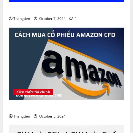
Sàn FBS lừa đảo không ? Khuyến mãi FBS Bonus
Thangtien
October 7, 2024
1
Kiến thức tài chính
Amazon là gì ? Cách mua cổ phiếu Amazon CFD
Thangtien
October 5, 2024