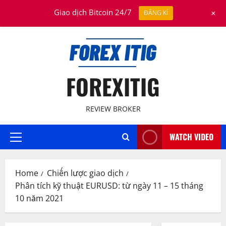
Skip
August 9, 2026
+
Giao dịch Bitcoin 24/7
ĐĂNG KÍ
to
content
FOREXITIG
REVIEW BROKER
WATCH VIDEO
Primary
Menu
Home
Chiến lược giao dịch
Phân tích kỹ thuật EURUSD: từ ngày 11 – 15 tháng
10 năm 2021