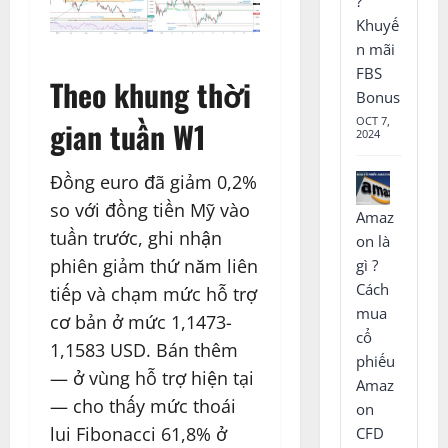
?
Khuyế
n mãi
FBS
Theo khung thời
Bonus
OCT 7,
gian tuần W1
2024
Đồng euro đã giảm 0,2%
so với đồng tiền Mỹ vào
Amaz
tuần trước, ghi nhận
on là
phiên giảm thứ năm liên
gì ?
Cách
tiếp và chạm mức hỗ trợ
mua
cơ bản ở mức 1,1473-
cổ
1,1583 USD. Bán thêm
phiếu
— ở vùng hỗ trợ hiện tại
Amaz
— cho thấy mức thoái
on
lui Fibonacci 61,8% ở
CFD