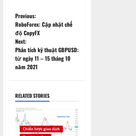
P
Previous:
RoboForex: Cập nhật chế
o
độ CopyFX
s
Next:
Phân tích kỹ thuật GBPUSD:
t
từ ngày 11 – 15 tháng 10
n
năm 2021
a
v
RELATED STORIES
i
g
a
Chiến lược giao dịch