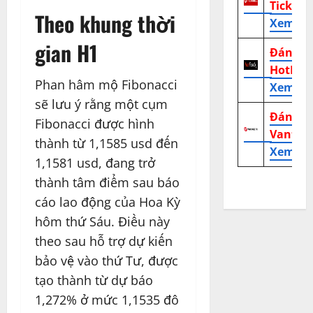
TickMill
Theo khung thời
Xem tr
gian H1
Đánh g
HotFor
Phan hâm mộ Fibonacci
Xem tr
sẽ lưu ý rằng một cụm
Đánh g
Fibonacci được hình
Vantag
thành từ 1,1585 usd đến
Xem tr
1,1581 usd, đang trở
thành tâm điểm sau báo
cáo lao động của Hoa Kỳ
hôm thứ Sáu. Điều này
theo sau hỗ trợ dự kiến
bảo vệ vào thứ Tư, được
tạo thành từ dự báo
1,272% ở mức 1,1535 đô