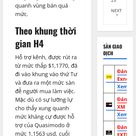
25
quanh vùng bán quá
NEXT
mức.
Theo khung thời
gian H4
SÀN GIAO
DỊCH
Hỗ trợ kênh, được rút ra
từ mức thấp $1,1770, đã
Đánh g
đi vào khung vào thứ Tư
Exness
và đưa ra một mức sàn
Xem tr
để người mua làm việc.
Mặc dù có sự lưỡng lự
Đánh g
XM
cho thấy xung quanh
Xem tr
mức kháng cự được hỗ
trợ của Quasimodo ở
Đánh g
mức 1,1563 usd, cuối
FXTM