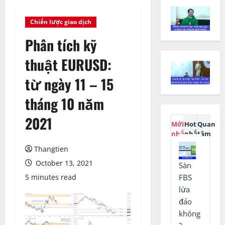
Chiến lược giao dịch
Phân tích kỹ
thuật EURUSD:
từ ngày 11 – 15
tháng 10 năm
2021
Mới
Hot
Quan
nhất
nhất
tâm
Thangtien
October 13, 2021
Sàn
FBS
5 minutes read
lừa
đảo
không