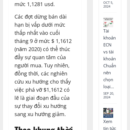
OCT 5,
mức 1,1281 usd.
2024
Các đợt dừng bán dài
hạn bị vấp dưới mức
Tài
thấp nhất vào cuối
khoản
tháng 9 ở mức $ 1,1612
ECN
(năm 2020) có thể thúc
vs tài
đẩy sự quan tâm của
khoản
người mua. Tuy nhiên,
Chuẩn
nên
đồng thời, các nghiên
chọn
cứu xu hướng cho thấy
loại...
việc phá vỡ $1,1612 có
SEP 20,
lẽ là giai đoạn đầu của
2024
sự thay đổi xu hướng
sang xu hướng giảm.
Xem
Theo khung thời
tin tức