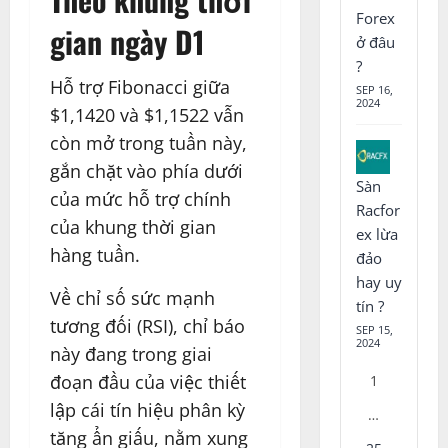
Forex
gian ngày D1
ở đâu
?
Hỗ trợ Fibonacci giữa
SEP 16,
2024
$1,1420 và $1,1522 vẫn
còn mở trong tuần này,
gắn chặt vào phía dưới
Sàn
của mức hỗ trợ chính
Racfor
của khung thời gian
ex lừa
hàng tuần.
đảo
hay uy
Về chỉ số sức mạnh
tín ?
tương đối (RSI), chỉ báo
SEP 15,
2024
này đang trong giai
đoạn đầu của việc thiết
1
lập cái tín hiệu phân kỳ
…
tăng ẩn giấu, nằm xung