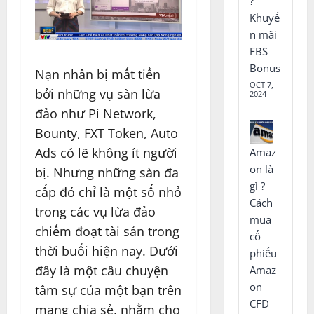
?
Khuyế
n mãi
FBS
Bonus
Nạn nhân bị mất tiền
OCT 7,
bởi những vụ sàn lừa
2024
đảo như Pi Network,
Bounty, FXT Token, Auto
Ads có lẽ không ít người
Amaz
on là
bị. Nhưng những sàn đa
gì ?
cấp đó chỉ là một số nhỏ
Cách
trong các vụ lừa đảo
mua
chiếm đoạt tài sản trong
cổ
thời buổi hiện nay. Dưới
phiếu
đây là một câu chuyện
Amaz
on
tâm sự của một bạn trên
CFD
mạng chia sẻ, nhằm cho