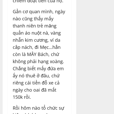
chiếm đoạt tiền của họ.
Gần cơ quan mình, ngày
nào cũng thấy mấy
thanh niên trẻ măng
quần áo nuột nà, vàng
nhẫn kim cương, ví da
cắp nách, đi Mẹc…hẳn
còn là MÂY Bách, chứ
không phải hạng xoàng.
Chẳng biết mấy đứa em
ấy nó thuê ở đâu, chứ
riêng cái tiền đỗ xe cả
ngày cho oai đã mất
150k rồi.
Rồi hôm nào tổ chức sự