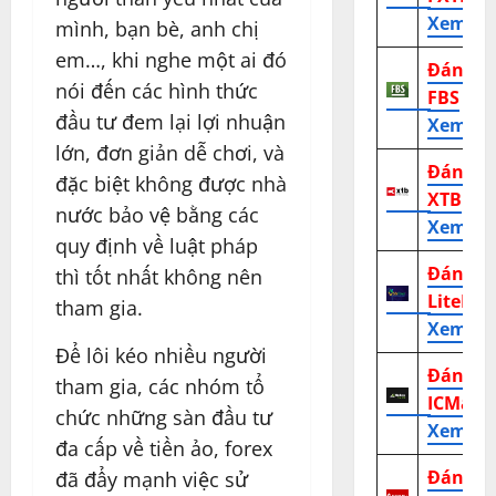
Xem tr
mình, bạn bè, anh chị
em…, khi nghe một ai đó
Đánh g
nói đến các hình thức
FBS
đầu tư đem lại lợi nhuận
Xem tr
lớn, đơn giản dễ chơi, và
Đánh g
đặc biệt không được nhà
XTB
nước bảo vệ bằng các
Xem tr
quy định về luật pháp
Đánh g
thì tốt nhất không nên
LiteFor
tham gia.
Xem tr
Để lôi kéo nhiều người
Đánh g
tham gia, các nhóm tổ
ICMark
chức những sàn đầu tư
Xem tr
đa cấp về tiền ảo, forex
Đánh g
đã đẩy mạnh việc sử