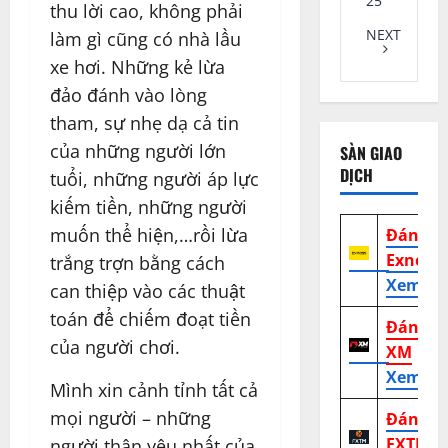
25
thu lời cao, không phải
NEXT
làm gì cũng có nhà lầu
xe hơi. Những kẻ lừa
đảo đánh vào lòng
tham, sự nhẹ dạ cả tin
của những người lớn
SÀN GIAO
DỊCH
tuổi, những người áp lực
kiếm tiền, những người
muốn thể hiện,…rồi lừa
Đánh g
Exness
trắng trợn bằng cách
Xem tr
can thiệp vào các thuật
toán để chiếm đoạt tiền
Đánh g
của người chơi.
XM
Xem tr
Mình xin cảnh tỉnh tất cả
mọi người – những
Đánh g
FXTM
người thân yêu nhất của