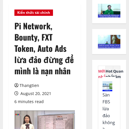
Kiến thức tài chính
Pi Network,
Bounty, FXT
Token, Auto Ads
lừa đảo đừng để
mình là nạn nhân
Mới
Hot
Quan
nhất
nhất
tâm
Thangtien
August 20, 2021
Sàn
FBS
6 minutes read
lừa
đảo
không