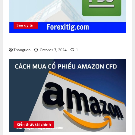
Sàn uy tín
Sàn FBS lừa đảo không ? Khuyến mãi FBS Bonus
Thangtien
October 7, 2024
1
Kiến thức tài chính