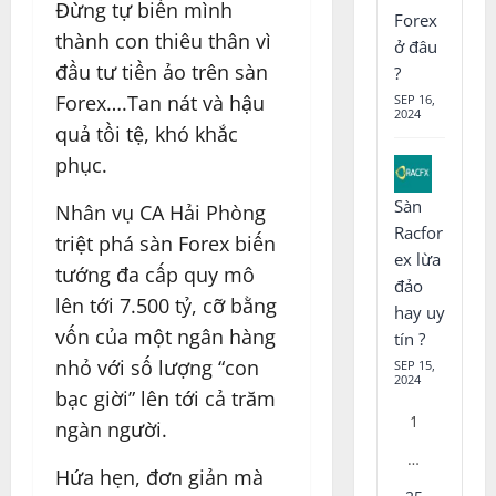
Đừng tự biến mình
Forex
thành con thiêu thân vì
ở đâu
đầu tư tiền ảo trên sàn
?
Forex….Tan nát và hậu
SEP 16,
2024
quả tồi tệ, khó khắc
phục.
Sàn
Nhân vụ CA Hải Phòng
Racfor
triệt phá sàn Forex biến
ex lừa
tướng đa cấp quy mô
đảo
lên tới 7.500 tỷ, cỡ bằng
hay uy
vốn của một ngân hàng
tín ?
nhỏ với số lượng “con
SEP 15,
2024
bạc giời” lên tới cả trăm
1
ngàn người.
…
Hứa hẹn, đơn giản mà