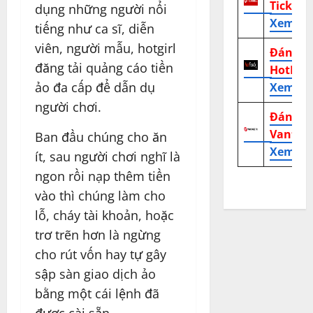
TickMill
dụng những người nổi
Xem tr
tiếng như ca sĩ, diễn
viên, người mẫu, hotgirl
Đánh g
đăng tải quảng cáo tiền
HotFor
ảo đa cấp để dẫn dụ
Xem tr
người chơi.
Đánh g
Vantag
Ban đầu chúng cho ăn
Xem tr
ít, sau người chơi nghĩ là
ngon rồi nạp thêm tiền
vào thì chúng làm cho
lỗ, cháy tài khoản, hoặc
trơ trẽn hơn là ngừng
cho rút vốn hay tự gây
sập sàn giao dịch ảo
bằng một cái lệnh đã
được cài sẵn…