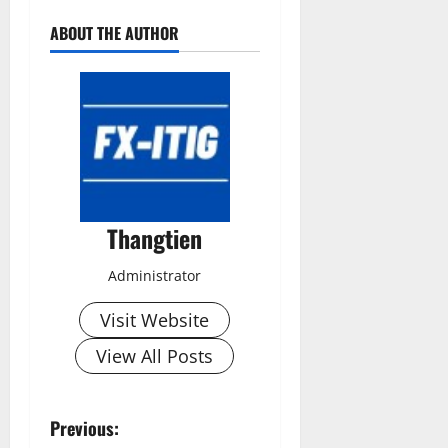
ABOUT THE AUTHOR
Thangtien
Administrator
Visit Website
View All Posts
P
Previous: