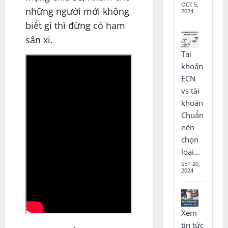
OCT 5,
những người mới không
2024
biết gì thì đừng có ham
sân xi.
Tài
khoản
ECN
vs tài
khoản
Chuẩn
nên
chọn
loại...
SEP 20,
2024
Xem
tin tức