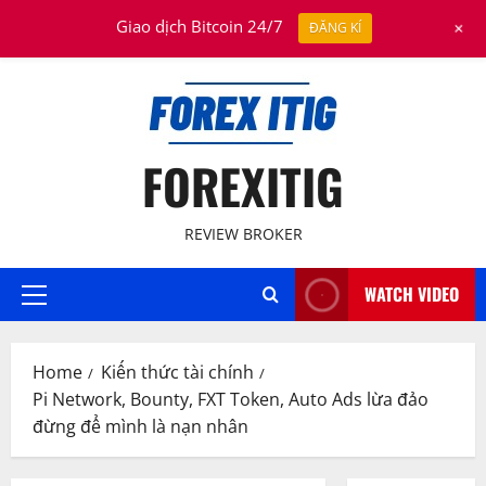
Skip
August 7, 2026
+
Giao dịch Bitcoin 24/7
ĐĂNG KÍ
to
content
FOREXITIG
REVIEW BROKER
WATCH VIDEO
Primary
Menu
Home
Kiến thức tài chính
Pi Network, Bounty, FXT Token, Auto Ads lừa đảo
đừng để mình là nạn nhân