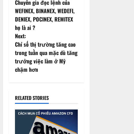
Chuyên gia đọc lệnh của
o
WEFINEX, BINANEX, WEDEFI,
s
DENIEX, POCINEX, REMITEX
họ là ai ?
t
Next:
n
Chỉ số thị trường tăng cao
trong tuần qua mặc dù tăng
a
trưởng việc làm ở Mỹ
v
chậm hơn
i
g
RELATED STORIES
a
t
i