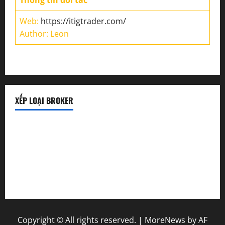
Web:
https://itigtrader.com/
Author: Leon
XẾP LOẠI BROKER
Sàn uy tín
Sàn lừa đảo
Sàn mới
Copyright © All rights reserved.
|
MoreNews
by AF