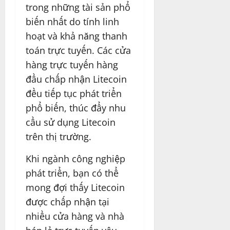
trong những tài sản phổ
biến nhất do tính linh
hoạt và khả năng thanh
toán trực tuyến. Các cửa
hàng trực tuyến hàng
đầu chấp nhận Litecoin
đều tiếp tục phát triển
phổ biến, thúc đẩy nhu
cầu sử dụng Litecoin
trên thị trường.
Khi ngành công nghiệp
phát triển, bạn có thể
mong đợi thấy Litecoin
được chấp nhận tại
nhiều cửa hàng và nhà