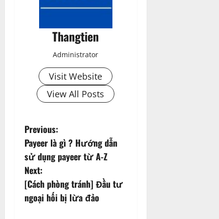
Thangtien
Administrator
Visit Website
View All Posts
P
Previous:
Payeer là gì ? Hướng dẫn
o
sử dụng payeer từ A-Z
s
Next:
[Cách phòng tránh] Đầu tư
t
ngoại hối bị lừa đảo
n