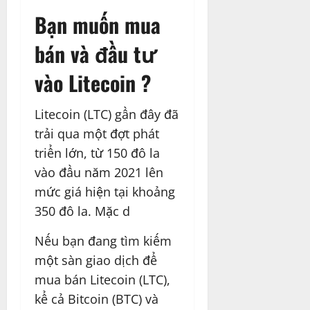
Bạn muốn mua
bán và đầu tư
vào Litecoin ?
Litecoin (LTC) gần đây đã
trải qua một đợt phát
triển lớn, từ 150 đô la
vào đầu năm 2021 lên
mức giá hiện tại khoảng
350 đô la. Mặc d
Nếu bạn đang tìm kiếm
một sàn giao dịch để
mua bán Litecoin (LTC),
kể cả Bitcoin (BTC) và