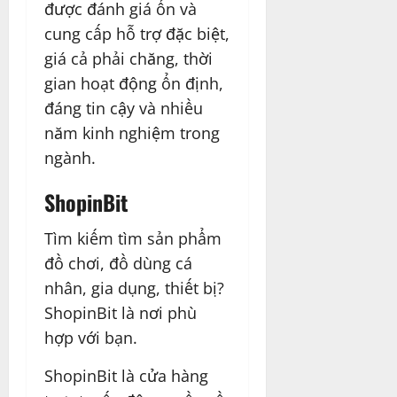
được đánh giá ổn và
cung cấp hỗ trợ đặc biệt,
giá cả phải chăng, thời
gian hoạt động ổn định,
đáng tin cậy và nhiều
năm kinh nghiệm trong
ngành.
ShopinBit
Tìm kiếm tìm sản phẩm
đồ chơi, đồ dùng cá
nhân, gia dụng, thiết bị?
ShopinBit là nơi phù
hợp với bạn.
ShopinBit là cửa hàng