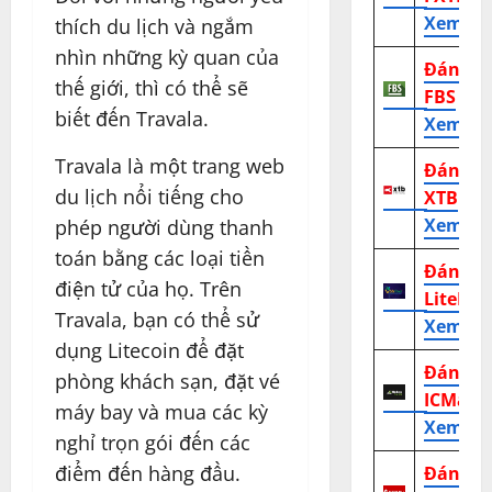
Xem tr
thích du lịch và ngắm
nhìn những kỳ quan của
Đánh g
thế giới, thì có thể sẽ
FBS
biết đến Travala.
Xem tr
Travala là một trang web
Đánh g
du lịch nổi tiếng cho
XTB
Xem tr
phép người dùng thanh
toán bằng các loại tiền
Đánh g
điện tử của họ. Trên
LiteFor
Travala, bạn có thể sử
Xem tr
dụng Litecoin để đặt
Đánh g
phòng khách sạn, đặt vé
ICMark
máy bay và mua các kỳ
Xem tr
nghỉ trọn gói đến các
điểm đến hàng đầu.
Đánh g