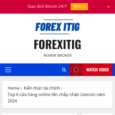
Skip
August 8, 2026
+
Giao dịch Bitcoin 24/7
ĐĂNG KÍ
to
content
FOREXITIG
REVIEW BROKER
WATCH VIDEO
Primary
Menu
Home
Kiến thức tài chính
Top 6 cửa hàng online lớn chấp nhận Litecoin năm
2024