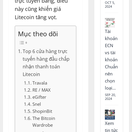
trực tuyến bằng, điều
OCT 5,
2024
này cũng khiến giá
Litecoin tăng vọt.
Tài
Mục theo dõi
khoản
ECN
Top 6 cửa hàng trực
vs tài
tuyến hàng đầu chấp
khoản
nhận thanh toán
Chuẩn
nên
Litecoin
chọn
Travala
loại...
RE / MAX
SEP 20,
eGifter
2024
Snel
ShopinBit
The Bitcoin
Xem
Wardrobe
tin tức