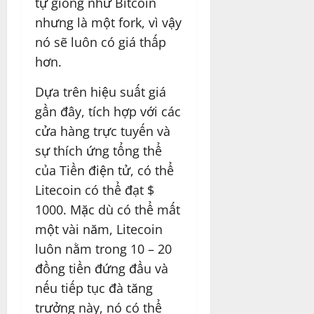
tự giống như Bitcoin
nhưng là một fork, vì vậy
nó sẽ luôn có giá thấp
hơn.
Dựa trên hiệu suất giá
gần đây, tích hợp với các
cửa hàng trực tuyến và
sự thích ứng tổng thể
của Tiền điện tử, có thể
Litecoin có thể đạt $
1000. Mặc dù có thể mất
một vài năm, Litecoin
luôn nằm trong 10 – 20
đồng tiền đứng đầu và
nếu tiếp tục đà tăng
trưởng này, nó có thể