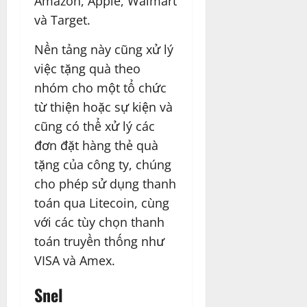
Amazon, Apple, Walmart
và Target.
Nền tảng này cũng xử lý
việc tặng quà theo
nhóm cho một tổ chức
từ thiện hoặc sự kiện và
cũng có thể xử lý các
đơn đặt hàng thẻ quà
tặng của công ty, chúng
cho phép sử dụng thanh
toán qua Litecoin, cùng
với các tùy chọn thanh
toán truyền thống như
VISA và Amex.
Snel