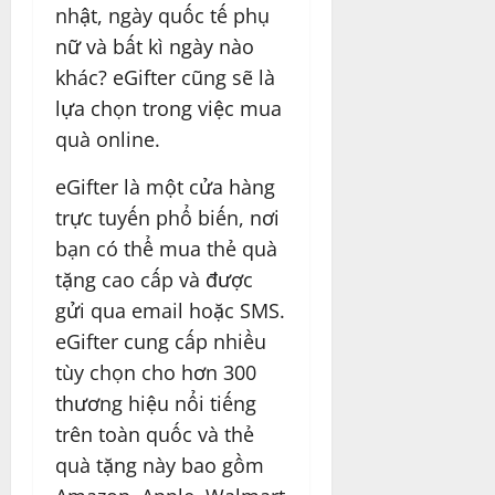
nhật, ngày quốc tế phụ
nữ và bất kì ngày nào
khác? eGifter cũng sẽ là
lựa chọn trong việc mua
quà online.
eGifter là một cửa hàng
trực tuyến phổ biến, nơi
bạn có thể mua thẻ quà
tặng cao cấp và được
gửi qua email hoặc SMS.
eGifter cung cấp nhiều
tùy chọn cho hơn 300
thương hiệu nổi tiếng
trên toàn quốc và thẻ
quà tặng này bao gồm