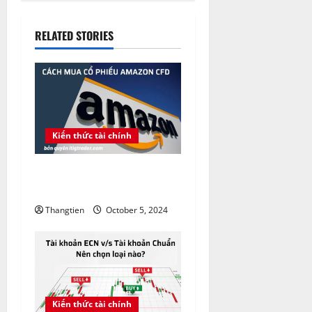
a
RELATED STORIES
v
i
g
a
Kiến thức tài chính
t
Amazon là gì ? Cách mua cổ
phiếu Amazon CFD
i
Thangtien
October 5, 2024
o
n
Kiến thức tài chính