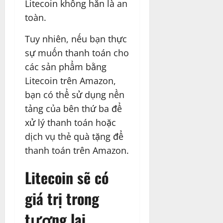
Litecoin không hẳn là an
toàn.
Tuy nhiên, nếu bạn thực
sự muốn thanh toán cho
các sản phẩm bằng
Litecoin trên Amazon,
bạn có thể sử dụng nền
tảng của bên thứ ba để
xử lý thanh toán hoặc
dịch vụ thẻ quà tặng để
thanh toán trên Amazon.
Litecoin sẽ có
giá trị trong
tương lai