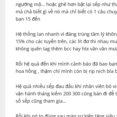
ngưỡng mộ… hoặc ghê hơn bật lại sếp như thật
mà chả biết gì về nó mà chỉ biết có 1 câu chuy
bạn 15 đến
Hệ thống lan nhanh vì đáng trúng tâm lý khôn
15% cho các tuyến trên, các lít đơ thi nhau m
không quên tag thêm bcc hay htx vân vân m
Rồi hệ quả đến khi mình cảnh báo đã bao bạn 
hoa hồng , thậm chí mình còn bị rip nich bla 
Hệ quả nhiều sếp đau đầu khi nhân viên bỏ v
vận hành tháng kiếm 200 300 cũng bán đi để t
số sếp cũng tham gia…
Rồi khi nó to đùng sau màn sự kiện tặng siêu x