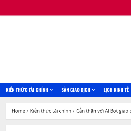
Skip
August 8, 2026
to
content
KIẾN THỨC TÀI CHÍNH
SÀN GIAO DỊCH
LỊCH KINH TẾ
Home
Kiến thức tài chính
Cẩn thận với AI Bot giao 