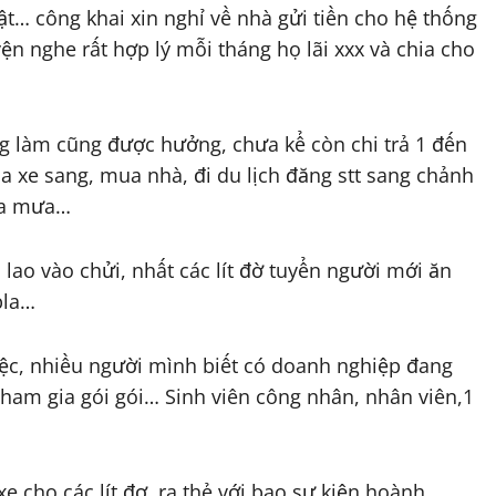
… công khai xin nghỉ về nhà gửi tiền cho hệ thống
ện nghe rất hợp lý mỗi tháng họ lãi xxx và chia cho
g làm cũng được hưởng, chưa kể còn chi trả 1 đến
ua xe sang, mua nhà, đi du lịch đăng stt sang chảnh
ưa mưa…
lao vào chửi, nhất các lít đờ tuyển người mới ăn
bla…
iệc, nhiều người mình biết có doanh nghiệp đang
ham gia gói gói… Sinh viên công nhân, nhân viên,1
e cho các lít đơ, ra thẻ với bao sự kiện hoành