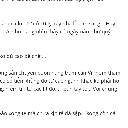
àm cả lút đơ có 10 tỷ xây nhà lầu xe sang… Huy
p.. A e họ hàng nhìn thấy cô ngày nào như quý
ko đủ cao để chết…
động sản chuyên buôn hàng trăm căn Vinhom tham
ọ có số tiền khủng đó từ các ngành khác ko phải họ
g niềm tin từ các lít đờ… Toàn tay to… Với chứng
vào xong té mà chưa kịp té đã sập… Xong còn cái