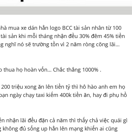
à mua xe dán hẳn logo BCC tài sản nhân từ 100
ần tài sản khi mỗi tháng nhận đều 30% đêm 45% tiền
ng nghĩ nó sẽ trường tồn vì 2 năm ròng cõng lãi…
ảo thua họ hoàn vốn… Chắc thắng 1000% .
200 triệu xong ăn lên tiền tỷ thì hô hào anh em họ
bạn ngày chạy taxi kiếm 400k tiền ăn, hay đi phụ hồ
n nhận lãi đều đặn cả năm thì thấy chả việc quái gì
ơng không đủ sống up hẳn lên mạng khiến ai cũng