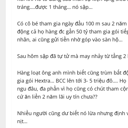
tráng….được 1 tháng… nó sập…
Có cô bé tham gia ngày đầu 100 m sau 2 năm l
động cả họ hàng đc gần 50 tỷ tham gia gói tiế
nhân, ai cũng gửi tiền nhờ góp vào sàn hộ…
Sau hôm sập đã tự tử mà may nhảy từ tầng 2 
Hàng loạt ông anh mình biết cũng trùm bất 
gia gói Hextra… BCC lên tới 3- 5 triệu đô…. H
ngu đâu, đa phần vì họ cũng có chút tham cộn
cứ ăn liền 2 năm lãi uy tín chưa??
Nhiều người cũng dư biết nó lừa nhưng định 
nịt…