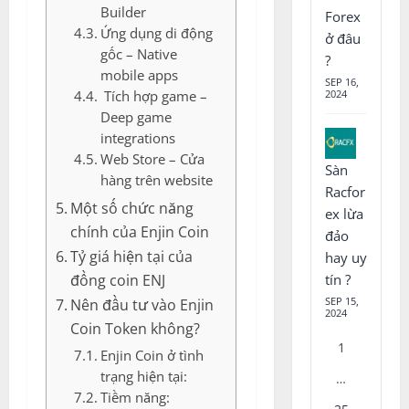
Builder
Forex
Ứng dụng di động
ở đâu
gốc – Native
?
mobile apps
SEP 16,
2024
Tích hợp game –
Deep game
integrations
Web Store – Cửa
Sàn
hàng trên website
Racfor
Một số chức năng
ex lừa
chính của Enjin Coin
đảo
Tỷ giá hiện tại của
hay uy
đồng coin ENJ
tín ?
SEP 15,
Nên đầu tư vào Enjin
2024
Coin Token không?
1
Enjin Coin ở tình
trạng hiện tại:
…
Tiềm năng: