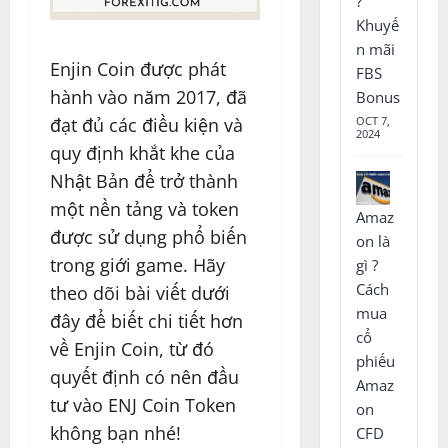
?
Khuyế
n mãi
Enjin Coin được phát
FBS
hành vào năm 2017, đã
Bonus
OCT 7,
đạt đủ các điều kiện và
2024
quy định khắt khe của
Nhật Bản để trở thành
một nền tảng và token
Amaz
được sử dụng phổ biến
on là
trong giới game. Hãy
gì ?
Cách
theo dõi bài viết dưới
mua
đây để biết chi tiết hơn
cổ
về Enjin Coin, từ đó
phiếu
quyết định có nên đầu
Amaz
tư vào ENJ Coin Token
on
không bạn nhé!
CFD