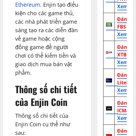
Ethereum
. Enjin tạo điều
Xem tr
kiện cho các game thủ,
Đánh g
các nhà phát triển game
FBS
sáng tạo ra các diễn đàn
Xem tr
về game hoặc cộng
đồng game để người
Đánh g
XTB
chơi có thể kiếm tiền và
Xem tr
giao dịch mua bán vật
phẩm.
Đánh g
LiteFor
Thông số chi tiết
Xem tr
của Enjin Coin
Đánh g
ICMark
Thông số chi tiết của
Xem tr
Enjin Coin cụ thể như
Đánh g
sau: