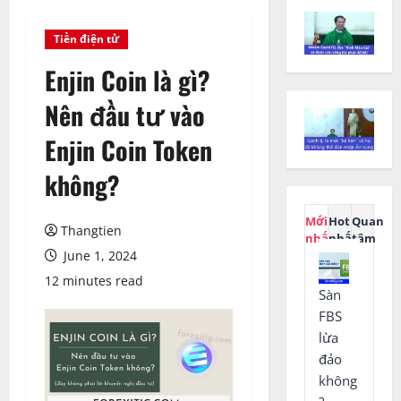
Tiền điện tử
Enjin Coin là gì?
Nên đầu tư vào
Enjin Coin Token
không?
Mới
Hot
Quan
Thangtien
nhất
nhất
tâm
June 1, 2024
12 minutes read
Sàn
FBS
lừa
đảo
không