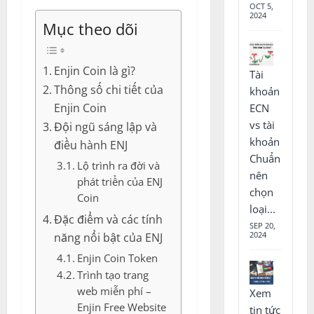
OCT 5,
2024
Mục theo dõi
Enjin Coin là gì?
Tài
Thông số chi tiết của
khoản
Enjin Coin
ECN
vs tài
Đội ngũ sáng lập và
khoản
điều hành ENJ
Chuẩn
Lộ trình ra đời và
nên
phát triển của ENJ
chọn
Coin
loại...
Đặc điểm và các tính
SEP 20,
2024
năng nổi bật của ENJ
Enjin Coin Token
Trình tạo trang
web miễn phí –
Xem
Enjin Free Website
tin tức