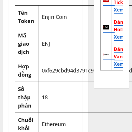
TickMill
Xem tr
Tên
Enjin Coin
Token
Đánh g
HotFor
Mã
Xem tr
giao
ENJ
Đánh g
dịch
Vantag
Xem tr
Hợp
0xf629cbd94d3791c9250152bd8dfbd
đồng
Số
thập
18
phân
Chuỗi
Ethereum
khối