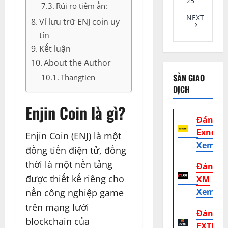
25
Rủi ro tiềm ẩn:
NEXT
Ví lưu trữ ENJ coin uy
tín
Kết luận
About the Author
SÀN GIAO
Thangtien
DỊCH
Enjin Coin là gì?
Đánh g
Exness
Enjin Coin (ENJ) là một
Xem tr
đồng tiền điện tử, đồng
thời là một nền tảng
Đánh g
được thiết kế riêng cho
XM
Xem tr
nền công nghiệp game
trên mạng lưới
Đánh g
blockchain của
FXTM