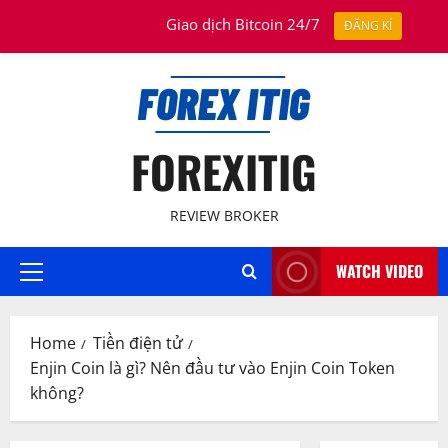
Skip
August 6, 2026
Giao dịch Bitcoin 24/7
ĐĂNG KÍ
to
content
FOREXITIG
REVIEW BROKER
WATCH VIDEO
Primary
Menu
Home
Tiền điện tử
Enjin Coin là gì? Nên đầu tư vào Enjin Coin Token
không?