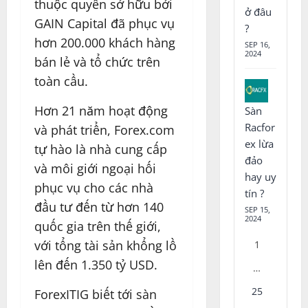
thuộc quyền sở hữu bởi
ở đâu
GAIN Capital đã phục vụ
?
hơn 200.000 khách hàng
SEP 16,
2024
bán lẻ và tổ chức trên
toàn cầu.
Hơn 21 năm hoạt động
Sàn
Racfor
và phát triển, Forex.com
ex lừa
tự hào là nhà cung cấp
đảo
và môi giới ngoại hối
hay uy
phục vụ cho các nhà
tín ?
đầu tư đến từ hơn 140
SEP 15,
2024
quốc gia trên thế giới,
với tổng tài sản khổng lồ
1
lên đến 1.350 tỷ USD.
…
25
ForexITIG biết tới sàn