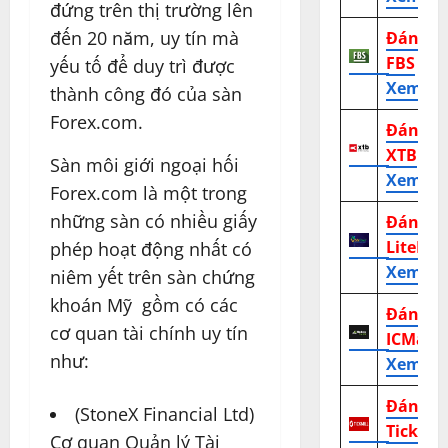
đứng trên thị trường lên
đến 20 năm, uy tín mà
Đánh g
FBS
yếu tố để duy trì được
Xem tr
thành công đó của sàn
Forex.com.
Đánh g
XTB
Sàn môi giới ngoại hối
Xem tr
Forex.com là một trong
những sàn có nhiều giấy
Đánh g
LiteFor
phép hoạt động nhất có
Xem tr
niêm yết trên sàn chứng
khoán Mỹ gồm có các
Đánh g
cơ quan tài chính uy tín
ICMark
như:
Xem tr
Đánh g
(StoneX Financial Ltd)
TickMill
Cơ quan Quản lý Tài