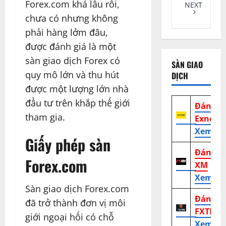
Forex.com khá lâu rồi,
NEXT
chưa có nhưng không
phải hàng lởm đâu,
được đánh giá là một
sàn giao dịch Forex có
SÀN GIAO
quy mô lớn và thu hút
DỊCH
được một lượng lớn nhà
đầu tư trên khắp thế giới
Đánh g
tham gia.
Exness
Xem tr
Giấy phép sàn
Đánh g
Forex.com
XM
Xem tr
Sàn giao dịch Forex.com
Đánh g
đã trở thành đơn vị môi
FXTM
giới ngoại hối có chỗ
Xem tr