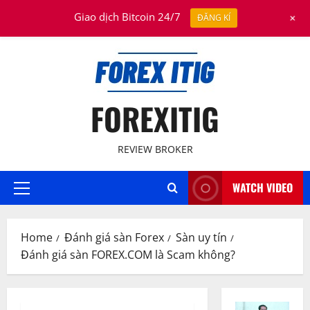
Skip
August 4, 2026
+
Giao dịch Bitcoin 24/7
ĐĂNG KÍ
to
content
FOREXITIG
REVIEW BROKER
WATCH VIDEO
Primary
Menu
Home
Đánh giá sàn Forex
Sàn uy tín
Đánh giá sàn FOREX.COM là Scam không?