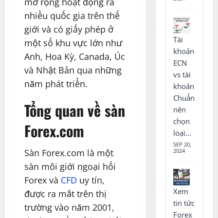
mở rộng hoạt động ra
nhiều quốc gia trên thế
giới và có giấy phép ở
Tài
một số khu vực lớn như
khoản
Anh, Hoa Kỳ, Canada, Úc
ECN
và Nhật Bản qua những
vs tài
năm phát triển.
khoản
Chuẩn
Tổng quan về sàn
nên
chọn
Forex.com
loại...
SEP 20,
2024
Sàn Forex.com là một
sàn môi giới ngoại hối
Forex và
CFD
uy tín,
Xem
được ra mắt trên thị
tin tức
trường vào năm 2001,
Forex