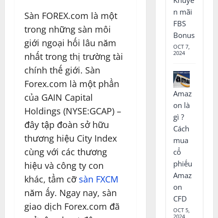
n mãi
Sàn FOREX.com là một
FBS
trong những sàn môi
Bonus
giới ngoại hối lâu năm
OCT 7,
2024
nhất trong thị trường tài
chính thế giới. Sàn
Forex.com là một phần
Amaz
của GAIN Capital
on là
Holdings (NYSE:GCAP) –
gì ?
đây tập đoàn sở hữu
Cách
thương hiệu City Index
mua
cùng với các thương
cổ
phiếu
hiệu và công ty con
Amaz
khác, tầm cỡ
sàn FXCM
on
năm ấy. Ngay nay, sàn
CFD
giao dịch Forex.com đã
OCT 5,
2024