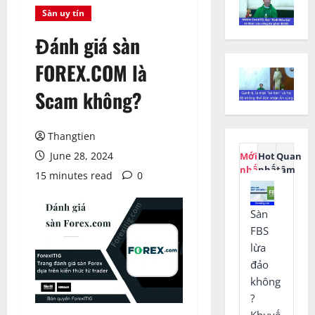
Sàn uy tín
Đánh giá sàn
FOREX.COM là
Scam không?
Thangtien
June 28, 2024
Mới
Hot
Quan
nhất
nhất
tâm
15 minutes read
0
Sàn
FBS
lừa
đảo
không
?
Khuyế