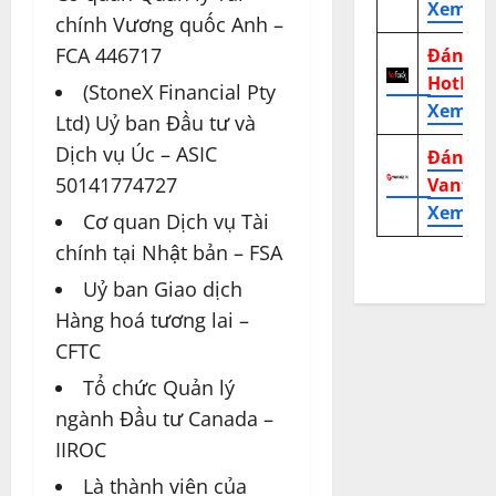
Xem tr
chính Vương quốc Anh –
FCA 446717
Đánh g
HotFor
(StoneX Financial Pty
Xem tr
Ltd) Uỷ ban Đầu tư và
Dịch vụ Úc – ASIC
Đánh g
50141774727
Vantag
Xem tr
Cơ quan Dịch vụ Tài
chính tại Nhật bản – FSA
Uỷ ban Giao dịch
Hàng hoá tương lai –
CFTC
Tổ chức Quản lý
ngành Đầu tư Canada –
IIROC
Là thành viên của