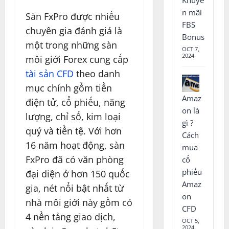
n mãi
Sàn FxPro được nhiều
FBS
chuyên gia đánh giá là
Bonus
một trong những sàn
OCT 7,
2024
môi giới Forex cung cấp
tài sản CFD
theo danh
mục chính gồm tiền
Amaz
điện tử, cổ phiếu, năng
on là
lượng, chỉ số, kim loại
gì ?
quý và tiền tệ. Với hơn
Cách
16 năm hoạt động, sàn
mua
FxPro đã có văn phòng
cổ
phiếu
đại diện ở hơn 150 quốc
Amaz
gia, nét nổi bật nhất từ
on
nhà môi giới này gồm có
CFD
4 nền tảng giao dịch,
OCT 5,
2024