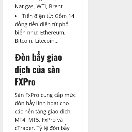
Nat.gas, WTI, Brent.
Tiền điện tử: Gồm 14
đồng tiền điện tử phổ
biến như: Ethereum,
Bitcoin, Litecoin…
Đòn bẩy giao
dịch của sàn
FXPro
Sàn FxPro cung cấp mức
đòn bẩy linh hoạt cho
các nền tảng giao dịch
MT4, MT5, FxPro và
cTrader. Tỷ lệ đòn bẩy