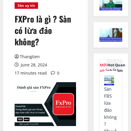
Sàn uy tín
FXPro là gì ? Sàn
có lừa đảo
không?
Thangtien
June 28, 2024
Mới
Hot
Quan
nhất
nhất
tâm
17 minutes read
0
Sàn
FBS
lừa
đảo
không
?
Khuyế