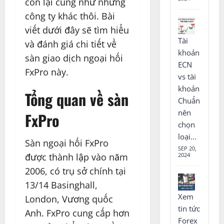
còn lại cũng như những
công ty khác thôi. Bài
viết dưới đây sẽ tìm hiểu
Tài
và đánh giá chi tiết về
khoản
sàn giao dịch ngoại hối
ECN
FxPro này.
vs tài
khoản
Tổng quan về sàn
Chuẩn
nên
FxPro
chọn
loại...
Sàn ngoại hối FxPro
SEP 20,
2024
được thành lập vào năm
2006, có trụ sở chính tại
13/14 Basinghall,
Xem
London, Vương quốc
tin tức
Anh. FxPro cung cấp hơn
Forex