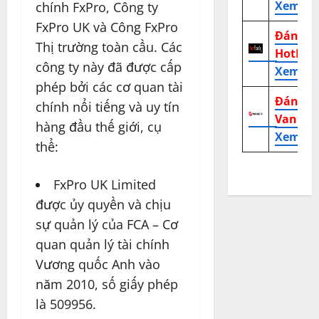
Xem tr
chính FxPro, Công ty
FxPro UK và Công FxPro
Đánh g
Thị trường toàn cầu. Các
HotFor
công ty này đã được cấp
Xem tr
phép bởi các cơ quan tài
Đánh g
chính nổi tiếng và uy tín
Vantag
hàng đầu thế giới, cụ
Xem tr
thể:
FxPro UK Limited
được ủy quyền và chịu
sự quản lý của FCA – Cơ
quan quản lý tài chính
Vương quốc Anh vào
năm 2010, số giấy phép
là 509956.