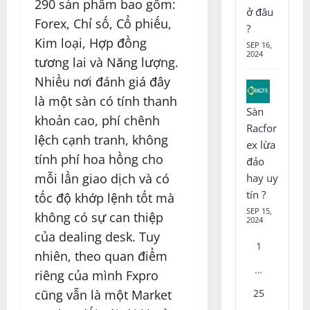
290 sản phẩm bao gồm:
ở đâu
Forex, Chỉ số, Cổ phiếu,
?
Kim loại, Hợp đồng
SEP 16,
2024
tương lai và Năng lượng.
Nhiều nơi đánh giá đây
là một sàn có tính thanh
Sàn
khoản cao, phí chênh
Racfor
lệch cạnh tranh, không
ex lừa
tính phí hoa hồng cho
đảo
mỗi lần giao dịch và có
hay uy
tín ?
tốc độ khớp lệnh tốt mà
SEP 15,
không có sự can thiệp
2024
của dealing desk. Tuy
1
nhiên, theo quan điểm
…
riêng của mình Fxpro
cũng vẫn là một Market
25