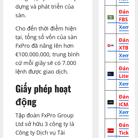
dựng và phát triển của
Đánh g
sàn.
FBS
Xem tr
Cho đến thời điểm hiện
tại, tổng số vốn của sàn
Đánh g
FxPro đã nâng lên hơn
XTB
€100.000.000, trung bình
Xem tr
cứ mỗi giây sẽ có 7.000
Đánh g
lệnh được giao dịch.
LiteFor
Xem tr
Giấy phép hoạt
Đánh g
động
ICMark
Xem tr
Tập đoàn FxPro Group
Ltd sở hữu 3 công ty là
Đánh g
Công ty Dịch vụ Tài
TickMill