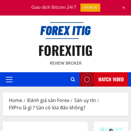
Skip
August 7, 2026
+
Giao dịch Bitcoin 24/7
ĐĂNG KÍ
to
content
FOREXITIG
REVIEW BROKER
WATCH VIDEO
Primary
Menu
Home
Đánh giá sàn Forex
Sàn uy tín
FXPro là gì ? Sàn có lừa đảo không?