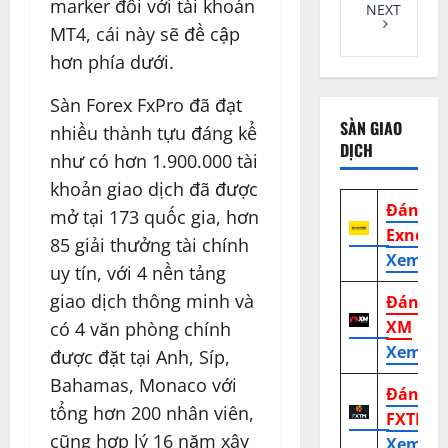
marker đối với tài khoản
NEXT
MT4, cái này sẽ đề cập
hơn phía dưới.
Sàn Forex FxPro đã đạt
SÀN GIAO
nhiều thành tựu đáng kể
DỊCH
như có hơn 1.900.000 tài
khoản giao dịch đã được
Đánh g
mở tại 173 quốc gia, hơn
Exness
85 giải thưởng tài chính
Xem tr
uy tín, với 4 nền tảng
giao dịch thông minh và
Đánh g
XM
có 4 văn phòng chính
Xem tr
được đặt tại Anh, Síp,
Bahamas, Monaco với
Đánh g
tổng hơn 200 nhân viên,
FXTM
cũng hợp lý 16 năm xây
Xem tr