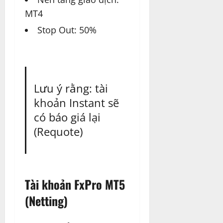
MT4
Stop Out: 50%
Lưu ý rằng: tài
khoản Instant sẽ
có báo giá lại
(Requote)
Tài khoản FxPro MT5
(Netting)